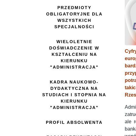
PRZEDMIOTY
OBLIGATORYJNE DLA
WSZYSTKICH
SPECJALNOŚCI
WIELOLETNIE
DOŚWIADCZENIE W
Cyfr
KSZTAŁCENIU NA
euro
KIERUNKU
bard
"ADMINISTRACJA"
przy
potr
KADRA NAUKOWO-
tak
DYDAKTYCZNA NA
STUDIACH I STOPNIA NA
Rzes
KIERUNKU
Admi
"ADMINISTRACJA"
zatru
ale 
PROFIL ABSOLWENTA
ban