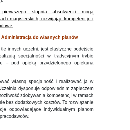
).
 pierwszego stopnia absolwenci mogą
ch magisterskich, rozwijając kompetencje i
odowe.
u Administracja do własnych planów
le innych uczelni, jest elastyczne podejście
ealizują specjalności w tradycyjnym trybie
ie – pod opieką przydzielonego opiekuna
wać własną specjalność i realizować ją w
i Uczelnia dysponuje odpowiednim zapleczem
 możliwość zdobywania kompetencji w ramach
śnie bez dodatkowych kosztów. To rozwiązanie
acje odpowiadające indywidualnym planom
 pracodawców.