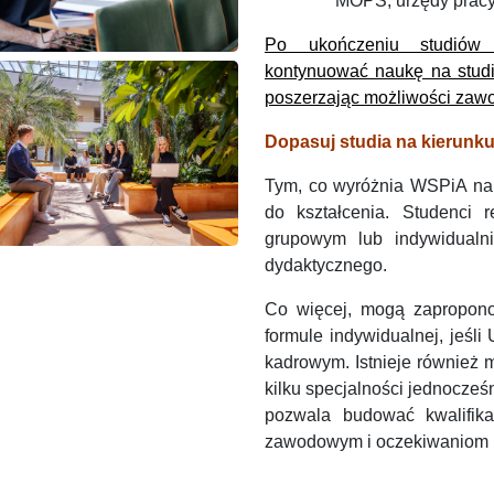
MOPS, urzędy pracy
Po ukończeniu studiów
kontynuować naukę na studia
poszerzając możliwości zaw
Dopasuj studia na kierunk
Tym, co wyróżnia WSPiA na t
do kształcenia. Studenci r
grupowym lub indywidualn
dydaktycznego.
Co więcej, mogą zapropono
formule indywidualnej, jeśl
kadrowym. Istnieje również
kilku specjalności jednocze
pozwala budować kwalifik
zawodowym i oczekiwaniom