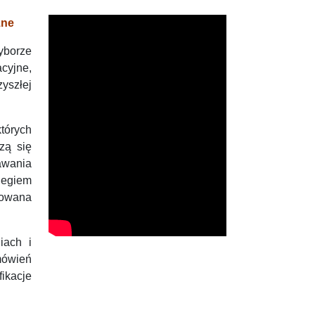
zne
yborze
cyjne,
yszłej
których
zą się
awania
iegiem
iowana
iach i
mówień
ikacje