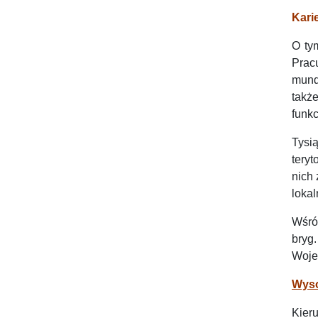
Kari
O ty
Prac
mund
takż
funkc
Tysi
tery
nich 
lokal
Wśród
bryg
Woje
Wyso
Kier