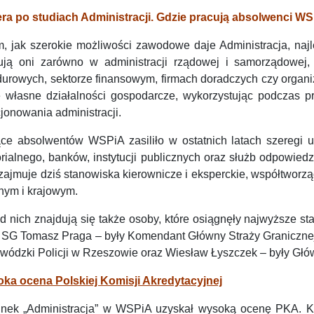
era po studiach Administracji. Gdzie pracują absolwenci W
m, jak szerokie możliwości zawodowe daje Administracja, naj
ują oni zarówno w administracji rządowej i samorządowej, 
urowych, sektorze finansowym, firmach doradczych czy organi
e własne działalności gospodarcze, wykorzystując podczas p
jonowania administracji.
ące absolwentów WSPiA zasiliło w ostatnich latach szeregi
torialnego, banków, instytucji publicznych oraz służb odpowie
zajmuje dziś stanowiska kierownicze i eksperckie, współtworzą
nym i krajowym.
 nich znajdują się także osoby, które osiągnęły najwyższe sta
. SG Tomasz Praga – były Komendant Główny Straży Granicznej
wódzki Policji w Rzeszowie oraz Wiesław Łyszczek – były Głów
ka ocena Polskiej Komisji Akredytacyjnej
unek „Administracja” w WSPiA uzyskał wysoką ocenę PKA. Kom