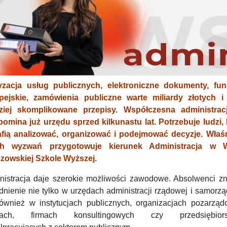
yzacja usług publicznych, elektroniczne dokumenty, fu
pejskie, zamówienia publiczne warte miliardy złotych i
ziej skomplikowane przepisy. Współczesna administrac
pomina już urzędu sprzed kilkunastu lat. Potrzebuje ludzi, 
afią analizować, organizować i podejmować decyzje. Właś
ich wyzwań przygotowuje kierunek Administracja w 
zowskiej Szkole Wyższej.
nistracja daje szerokie możliwości zawodowe. Absolwenci zn
dnienie nie tylko w urzędach administracji rządowej i samorz
również w instytucjach publicznych, organizacjach pozarząd
kach, firmach konsultingowych czy przedsiębiors