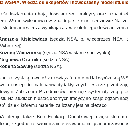
ia WSPiA. Wiedza od ekspertów i nowoczesny model studi
kość kształcenia dbają doświadczeni praktycy oraz uznani ek
em. Wśród wykładowców znajdują się m.in. sędziowie Naczel
ze studentami wiedzą wynikającą z wieloletniego doświadczenia
Andrzeja Kisielewicza
(sędzia NSA, b. wiceprezes NSA, b
Wyborczej),
Bożenę Wieczorską
(sędzia NSA w stanie spoczynku),
Zbigniewa Czarnika
(sędzia NSA),
Roberta Sawułę
(sędzia NSA).
nci korzystają również z rozwiązań, które od lat wyróżniają WS
wnia dostęp do materiałów dydaktycznych jeszcze przed zaj
towym Zaliczeniu Przedmiotów premiuje systematyczną pra
str. Na studiach niestacjonarnych tradycyjne sesje egzamina
ep”, dzięki któremu materiał zaliczany jest na bieżąco.
A oferuje także Bon Edukacji Dodatkowej, dzięki któremu
ifikacje zgodne ze swoimi zainteresowaniami i planami zawod