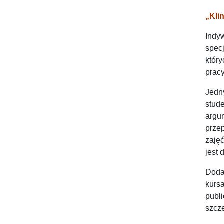
„Kli
Indy
spec
któr
pracy
Jedn
stud
argu
prze
zaję
jest
Doda
kurs
publ
szcze