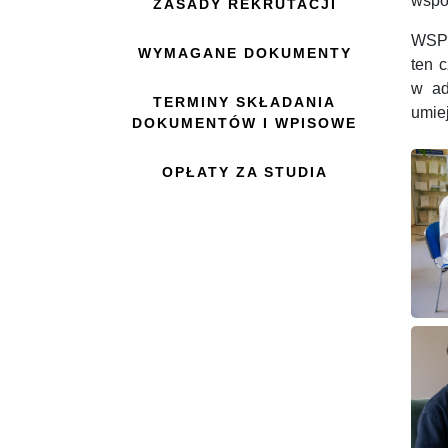
wspó
ZASADY REKRUTACJI
WSPiA
WYMAGANE DOKUMENTY
ten 
w ad
TERMINY SKŁADANIA
umie
DOKUMENTÓW I WPISOWE
OPŁATY ZA STUDIA