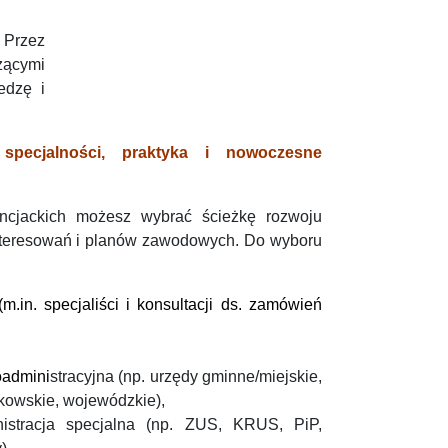
. Przez
zącymi
edzę i
 specjalności, praktyka i nowoczesne
encjackich możesz wybrać ścieżkę rozwoju
teresowań i planów zawodowych. Do wyboru
m.in. specjaliści i konsultacji ds. zamówień
oadmini
stracyjna (np. urzędy gminne/miejskie,
kowskie, wojewódzkie),
inistracja specjalna (np. ZUS, KRUS, PiP,