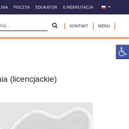
LNIA
POCZTA
EDUKATOR
E-REKRUTACJA
KONTAKT
MENU
ia (licencjackie)