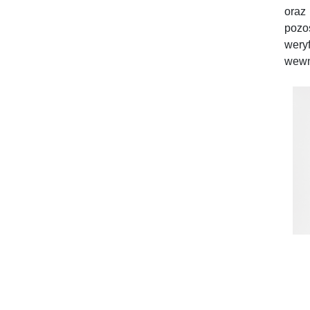
oraz
pozo
wery
wewn