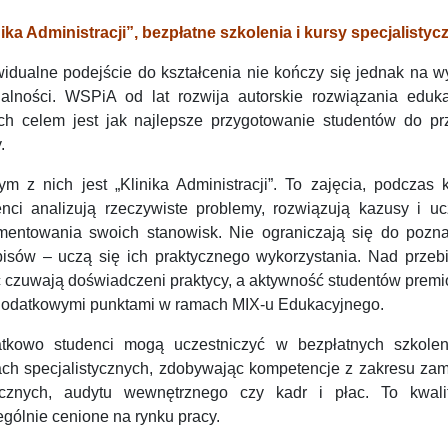
nika Administracji”, bezpłatne szkolenia i kursy specjalistyc
widualne podejście do kształcenia nie kończy się jednak na w
jalności. WSPiA od lat rozwija autorskie rozwiązania eduka
ych celem jest jak najlepsze przygotowanie studentów do prz
.
ym z nich jest „Klinika Administracji”. To zajęcia, podczas 
enci analizują rzeczywiste problemy, rozwiązują kazusy i uc
mentowania swoich stanowisk. Nie ograniczają się do pozn
pisów – uczą się ich praktycznego wykorzystania. Nad przeb
ć czuwają doświadczeni praktycy, a aktywność studentów prem
 dodatkowymi punktami w ramach MIX-u Edukacyjnego.
tkowo studenci mogą uczestniczyć w bezpłatnych szkolen
ach specjalistycznych, zdobywając kompetencje z zakresu za
icznych, audytu wewnętrznego czy kadr i płac. To kwalif
gólnie cenione na rynku pracy.