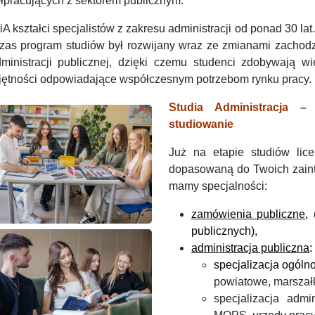
łpracujących z sektorem publicznym.
 kształci specjalistów z zakresu administracji od ponad 30 lat
czas program studiów był rozwijany wraz ze zmianami zachod
ministracji publicznej, dzięki czemu studenci zdobywają wi
jętności odpowiadające współczesnym potrzebom rynku pracy.
Studia Administracja –
studiowanie
Już na etapie studiów lic
dopasowaną do Twoich zain
mamy specjalności:
zamówienia publiczne
,
(
publicznych),
administracja publiczna
:
specjalizacja ogóln
powiatowe, marszał
specjalizacja adm