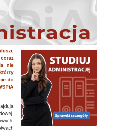
ndusze
 coraz
ja nie
którzy
nie do
WSPiA
ajdują
ądowej,
owych,
twach