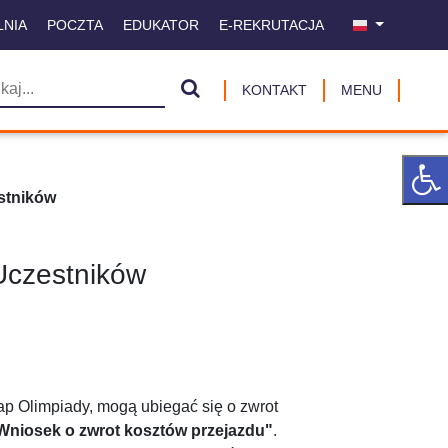
LNIA
POCZTA
EDUKATOR
E-REKRUTACJA
KONTAKT
MENU
stników
Uczestników
tap Olimpiady, mogą ubiegać się o zwrot
Wniosek o zwrot kosztów przejazdu"
.