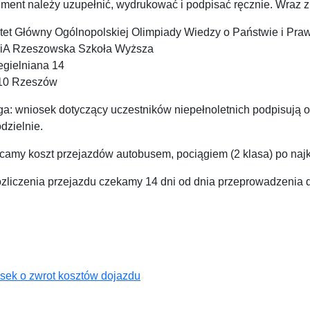
ent należy uzupełnić, wydrukować i podpisać ręcznie. Wraz z b
tet Główny Ogólnopolskiej Olimpiady Wiedzy o Państwie i Pra
A Rzeszowska Szkoła Wyższa
egielniana 14
10 Rzeszów
a: wniosek dotyczący uczestników niepełnoletnich podpisują op
dzielnie.
camy koszt przejazdów autobusem, pociągiem (2 klasa) po najk
ozliczenia przejazdu czekamy 14 dni od dnia przeprowadzenia 
sek o zwrot kosztów dojazdu