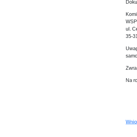
Dokum
Komi
WSPi
ul. C
35-3
Uwag
samo
Zwra
Na r
Wnio