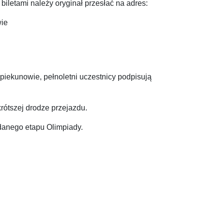
iletami należy oryginał przesłać na adres:
wie
iekunowie, pełnoletni uczestnicy podpisują
rótszej drodze przejazdu.
danego etapu Olimpiady.