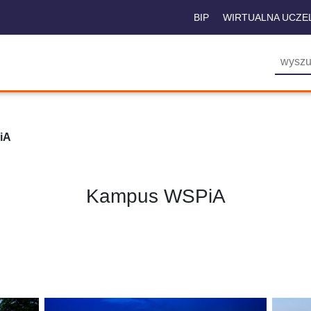
BIP
WIRTUALNA UCZE
iA
Kampus WSPiA